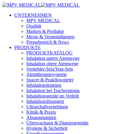
UNTERNEHMEN
MPV MEDICAL
Qualität
Marken & Produkte
Messe & Veranstaltungen
Pressebereich & News
PRODUKTE
PRODUKTKATALOG
Inhalation untere Atemwege
Inhalation obere Atemwege
Vernebler-Sets/Year-Sets
Atemtherapiesysteme
Spacer & Peakflowmeter
Inhalationstraining
Inhalation bei Tracheostoma
Inhalationsgeräte im Verleih
Inhalationslösungen
Ultraschallverneblung
Klinik & Praxis
Absaugpumpen
Überwachung & Diagnosegeräte
Hygiene & Sicherheit
Einzelkomponenten