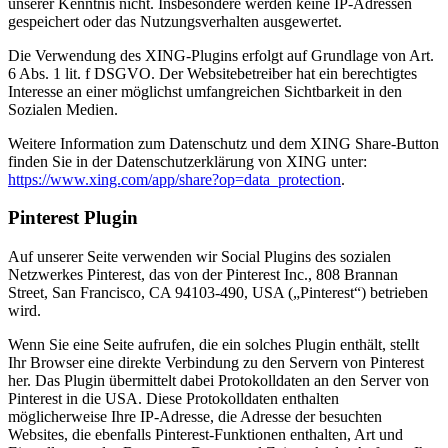
unserer Kenntnis nicht. Insbesondere werden keine IP-Adressen
gespeichert oder das Nutzungsverhalten ausgewertet.
Die Verwendung des XING-Plugins erfolgt auf Grundlage von Art.
6 Abs. 1 lit. f DSGVO. Der Websitebetreiber hat ein berechtigtes
Interesse an einer möglichst umfangreichen Sichtbarkeit in den
Sozialen Medien.
Weitere Information zum Datenschutz und dem XING Share-Button
finden Sie in der Datenschutzerklärung von XING unter:
https://www.xing.com/app/share?op=data_protection
.
Pinterest Plugin
Auf unserer Seite verwenden wir Social Plugins des sozialen
Netzwerkes Pinterest, das von der Pinterest Inc., 808 Brannan
Street, San Francisco, CA 94103-490, USA („Pinterest“) betrieben
wird.
Wenn Sie eine Seite aufrufen, die ein solches Plugin enthält, stellt
Ihr Browser eine direkte Verbindung zu den Servern von Pinterest
her. Das Plugin übermittelt dabei Protokolldaten an den Server von
Pinterest in die USA. Diese Protokolldaten enthalten
möglicherweise Ihre IP-Adresse, die Adresse der besuchten
Websites, die ebenfalls Pinterest-Funktionen enthalten, Art und