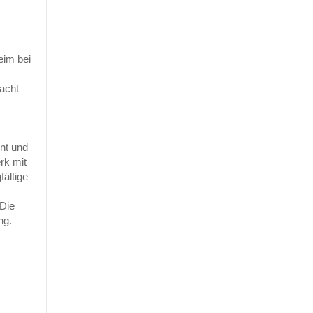
eim bei
macht
ent und
rk mit
fältige
 Die
ng.