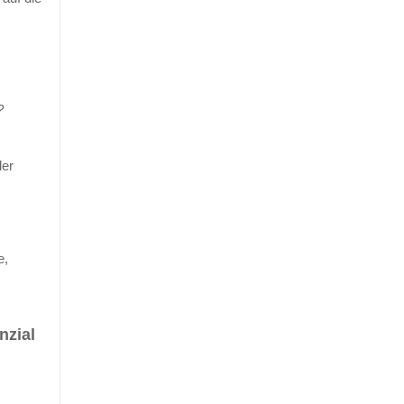
?
der
e,
nzial