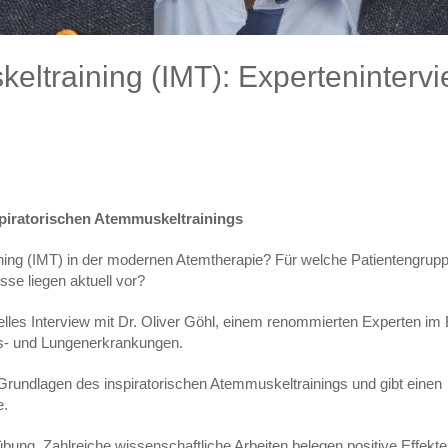
keltraining (IMT): Experteninterv
spiratorischen Atemmuskeltrainings
ining (IMT) in der modernen Atemtherapie? Für welche Patientengrupp
sse liegen aktuell vor?
lles Interview mit Dr. Oliver Göhl, einem renommierten Experten im 
gs- und Lungenerkrankungen.
 Grundlagen des inspiratorischen Atemmuskeltrainings und gibt einen
e.
übung. Zahlreiche wissenschaftliche Arbeiten belegen positive Effekte