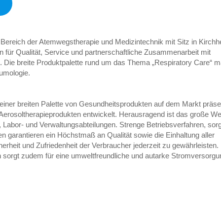
)
reich der Atemwegstherapie und Medizintechnik mit Sitz in Kirchh
 für Qualität, Service und partnerschaftliche Zusammenarbeit mit
n. Die breite Produktpalette rund um das Thema „Respiratory Care“ 
umologie.
it einer breiten Palette von Gesundheitsprodukten auf dem Markt präs
 Aerosoltherapieprodukten entwickelt. Herausragend ist das große We
, Labor- und Verwaltungsabteilungen. Strenge Betriebsverfahren, sorg
en garantieren ein Höchstmaß an Qualität sowie die Einhaltung aller
erheit und Zufriedenheit der Verbraucher jederzeit zu gewährleisten.
n sorgt zudem für eine umweltfreundliche und autarke Stromversorgu