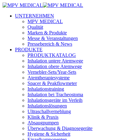
UNTERNEHMEN
MPV MEDICAL
Qualität
Marken & Produkte
Messe & Veranstaltungen
Pressebereich & News
PRODUKTE
PRODUKTKATALOG
Inhalation untere Atemwege
Inhalation obere Atemwege
Vernebler-Sets/Year-Sets
Atemtherapiesysteme
Spacer & Peakflowmeter
Inhalationstraining
Inhalation bei Tracheostoma
Inhalationsgeräte im Verleih
Inhalationslösungen
Ultraschallverneblung
Klinik & Praxis
Absaugpumpen
Überwachung & Diagnosegeräte
Hygiene & Sicherheit
Einzelkomponenten