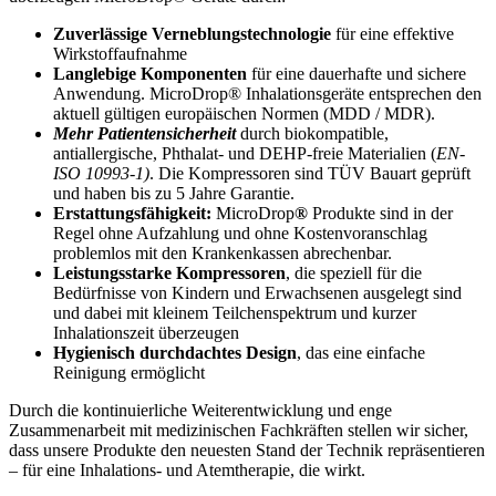
Zuverlässige Verneblungstechnologie
für eine effektive
Wirkstoffaufnahme
Langlebige Komponenten
für eine dauerhafte und sichere
Anwendung. MicroDrop® Inhalationsgeräte entsprechen den
aktuell gültigen europäischen Normen (MDD / MDR).
Mehr Patientensicherheit
durch biokompatible,
antiallergische, Phthalat- und DEHP-freie Materialien (
EN-
ISO 10993-1)
. Die Kompressoren sind TÜV Bauart geprüft
und haben bis zu 5 Jahre Garantie.
Erstattungsfähigkeit:
MicroDrop
®
Produkte sind in der
Regel ohne Aufzahlung und ohne Kostenvoranschlag
problemlos mit den Krankenkassen abrechenbar.
Leistungsstarke Kompressoren
, die speziell für die
Bedürfnisse von Kindern und Erwachsenen ausgelegt sind
und dabei mit kleinem Teilchenspektrum und kurzer
Inhalationszeit überzeugen
Hygienisch durchdachtes Design
, das eine einfache
Reinigung ermöglicht
Durch die kontinuierliche Weiterentwicklung und enge
Zusammenarbeit mit medizinischen Fachkräften stellen wir sicher,
dass unsere Produkte den neuesten Stand der Technik repräsentieren
– für eine Inhalations- und Atemtherapie, die wirkt.