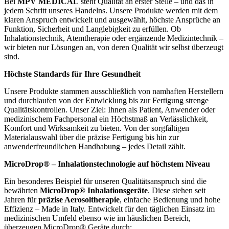
Bei
MPV MEDICAL
steht Qualität an erster Stelle – und das in
jedem Schritt unseres Handelns. Unsere Produkte werden mit dem
klaren Anspruch entwickelt und ausgewählt, höchste Ansprüche an
Funktion, Sicherheit und Langlebigkeit zu erfüllen. Ob
Inhalationstechnik, Atemtherapie oder ergänzende Medizintechnik –
wir bieten nur Lösungen an, von deren Qualität wir selbst überzeugt
sind.
Höchste Standards für Ihre Gesundheit
Unsere Produkte stammen ausschließlich von namhaften Herstellern
und durchlaufen von der Entwicklung bis zur Fertigung strenge
Qualitätskontrollen. Unser Ziel: Ihnen als Patient, Anwender oder
medizinischem Fachpersonal ein Höchstmaß an Verlässlichkeit,
Komfort und Wirksamkeit zu bieten. Von der sorgfältigen
Materialauswahl über die präzise Fertigung bis hin zur
anwenderfreundlichen Handhabung – jedes Detail zählt.
MicroDrop® – Inhalationstechnologie auf höchstem Niveau
Ein besonderes Beispiel für unseren Qualitätsanspruch sind die
bewährten
MicroDrop® Inhalationsgeräte
. Diese stehen seit
Jahren für
präzise Aerosoltherapie
, einfache Bedienung und hohe
Effizienz – Made in Italy. Entwickelt für den täglichen Einsatz im
medizinischen Umfeld ebenso wie im häuslichen Bereich,
überzeugen MicroDrop® Geräte durch: