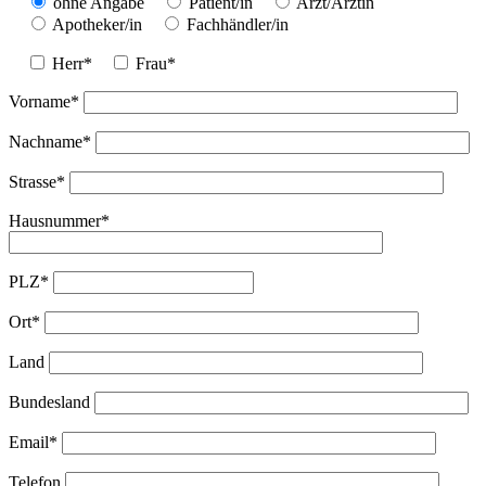
ohne Angabe
Patient/in
Arzt/Ärztin
Apotheker/in
Fachhändler/in
Herr*
Frau*
Vorname*
Nachname*
Strasse*
Hausnummer*
PLZ*
Ort*
Land
Bundesland
Email*
Telefon