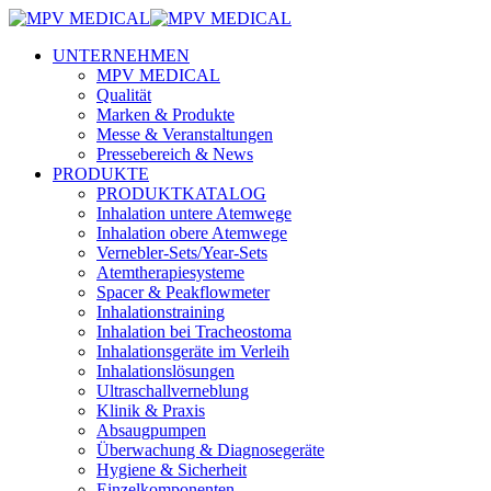
UNTERNEHMEN
MPV MEDICAL
Qualität
Marken & Produkte
Messe & Veranstaltungen
Pressebereich & News
PRODUKTE
PRODUKTKATALOG
Inhalation untere Atemwege
Inhalation obere Atemwege
Vernebler-Sets/Year-Sets
Atemtherapiesysteme
Spacer & Peakflowmeter
Inhalationstraining
Inhalation bei Tracheostoma
Inhalationsgeräte im Verleih
Inhalationslösungen
Ultraschallverneblung
Klinik & Praxis
Absaugpumpen
Überwachung & Diagnosegeräte
Hygiene & Sicherheit
Einzelkomponenten