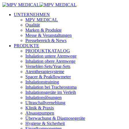
UNTERNEHMEN
MPV MEDICAL
Qualität
Marken & Produkte
Messe & Veranstaltungen
Pressebereich & News
PRODUKTE
PRODUKTKATALOG
Inhalation untere Atemwege
Inhalation obere Atemwege
Vernebler-Sets/Year-Sets
Atemtherapiesysteme
Spacer & Peakflowmeter
Inhalationstraining
Inhalation bei Tracheostoma
Inhalationsgeräte im Verleih
Inhalationslösungen
Ultraschallverneblung
Klinik & Praxis
Absaugpumpen
Überwachung & Diagnosegeräte
Hygiene & Sicherheit
Einzelkomponenten