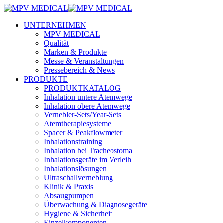
UNTERNEHMEN
MPV MEDICAL
Qualität
Marken & Produkte
Messe & Veranstaltungen
Pressebereich & News
PRODUKTE
PRODUKTKATALOG
Inhalation untere Atemwege
Inhalation obere Atemwege
Vernebler-Sets/Year-Sets
Atemtherapiesysteme
Spacer & Peakflowmeter
Inhalationstraining
Inhalation bei Tracheostoma
Inhalationsgeräte im Verleih
Inhalationslösungen
Ultraschallverneblung
Klinik & Praxis
Absaugpumpen
Überwachung & Diagnosegeräte
Hygiene & Sicherheit
Einzelkomponenten